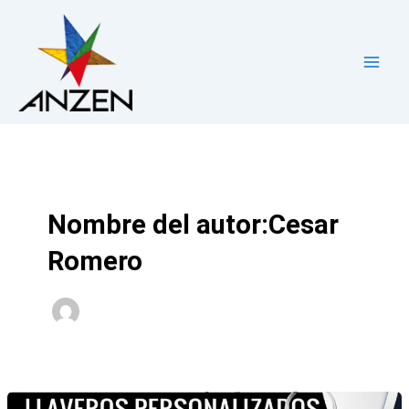
Ir
Main
al
Men
contenido
Nombre del autor:Cesar
Romero
Llaveros